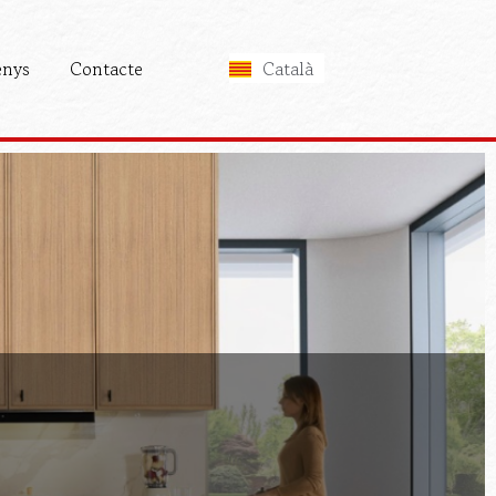
Español
English
enys
Contacte
Français
Català